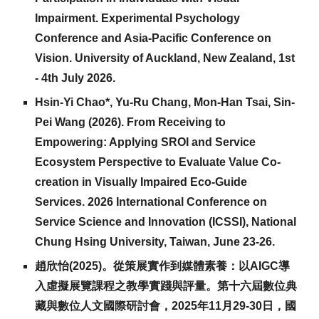
Impairment. Experimental Psychology
Conference and Asia-Pacific Conference on
Vision
. University of Auckland, New Zealand, 1st
- 4th July 2026.
Hsin-Yi Chao*, Yu-Ru Chang, Mon-Han Tsai, Sin-
Pei Wang (202
6
). From Receiving to
Empowering: Applying SROI and Service
Ecosystem Perspective to Evaluate Value Co-
creation in Visually Impaired Eco-Guide
Services. 2026 International Conference on
Service Science and Innovation (ICSSI), National
Chung Hsing University, Taiwa
n
, June 23-26.
趙欣怡(2025)。從策展實作到媒體素養：以AIGC導
入虛擬展覽課程之教學實踐與評量。第十六屆數位典
藏與數位人文國際研討會
，2025年11月
29-30
日，國