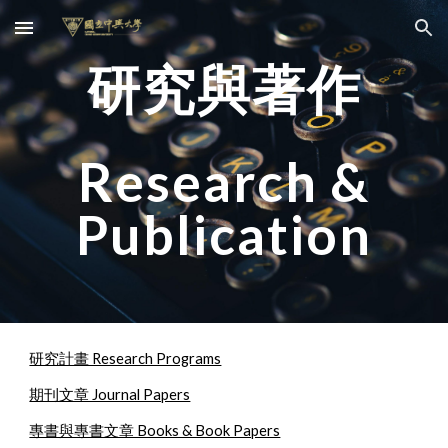
Skip to main content
Skip to navigation
研究與著作
Research &
Publication
研究計畫 Research Programs
期刊文章 Journal Papers
專書與專書文章 Books & Book Papers