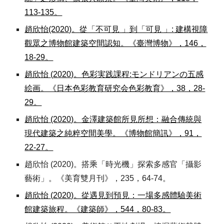
113-135。
趙欣怡(2020)。從「不可見 」到「可見 」: 建構視障
觀眾之博物館建築空間認知。《臺灣博物》，146，
18-29。
趙欣怡
(
2020)。色彩実践課程:モンドリアンの五感
絵画。《日本色彩教育研究会色彩教育》，38，28-
29。
趙欣怡 (2020)。金澤建築館所見所想：融合傳統與
現代建築之純粹空間美學。《博物館簡訊》，91，
22-27。
趙欣怡 (2020)。搭乘「時光機」探索多感官「攝影
藝術」。《美育雙月刊》，235，64-74。
趙欣怡
(
2020)。從遇見到
預
見：一場多感體驗美術
館建築旅程。《建築師》，544，80-83。