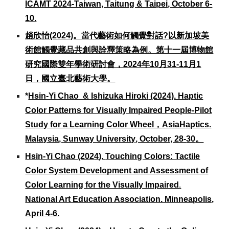
ICAMT 2024-Taiwan, Taitung & Taipei, October 6-
10.
趙欣怡(2024)。當代藝術如何觸覺對話?以新加坡美
術館觸覺藏品共創與詮釋策略為例。第十一屆博物館
研究國際雙年學術研討會，2024年10月31-11月1
日，國立臺北藝術大學
。
*
Hsin-Yi Chao
& Ishizuka Hiroki
(2024)
. Haptic
Color Patterns for Visually Impaired People-Pilot
Study for a Learning Color Wheel，
AsiaHaptics
.
Ma
laysia,
Sunway University
, October, 28-
30
。
Hsin-Yi Chao (202
4
).
Touching Colors: Tactile
Color System Development and Assessment of
Color Learning for the Visually Impaired
.
National Art Education Association. Minneapolis,
April 4-6.