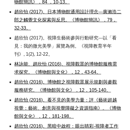
物館簡訊》，84 ，10-13。
趙欣怡
(
2017
)
。日本博物館通用設計理念---廣瀨浩二
郎之觸覺文化探索與反思。《博物館簡訊》，79，
32-33。
趙欣怡
(
2017)。視障生藝術參與行動研究---以「看
見：我的微光美學」展覽為例。《視障教育半年
刊》, 1(2), 12-22。
林詠能、趙欣怡
(
2016
)
。視障觀眾的博物館服務需
求探究。《博物館與文化》，12，43-64。
趙欣怡
(
2016
)
。博物館之視障觀眾展示規劃與參觀
服務研究。
《
博物館與文化
》
，12，105-140。
趙欣怡
(
2016
)
。看不見的美學力量：評《藝術超越
視覺：藝術、創意與視覺障礙之資源指南》。《博物
館與文化》，12，181-198。
趙欣怡
(
2016
)
。黑暗中啟程：眼出睛彩-視障者工作