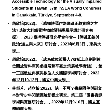
Accessible Technology for the Visually Impaired
Students in Taiwan. 37th InSEA World Congress
in Çanakkale, Türkiye
, September 4-8
.
趙欣怡(202
3
)。〈感知轉譯作為障礙正義實踐之方
法?以義大利觸覺博物館暨觸覺展示設計研究初
探〉，2023 臺灣障礙研究學會年會─【障礙正義與
政治:過去與未來】研討會，2023年6月3日，東吳大
學。
趙欣怡(2022)。〈成為數位策展人?從紙上企劃到數
位開放資料庫與虛擬展覽平臺之策展教學實踐〉，第
十三屆數位典藏與數位人文國際學術研討會，2022
年12月10-12日，國立中興大學。
林郁芳、趙欣怡(2022)。
缺一不可？書籍附件與副文
本對青少年閱讀經驗影響之研究
。第二屆「圖書資訊
學術與實務研討會」，2022年12月9-10日，國立臺
灣師範大學。