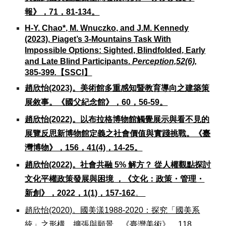
報》，71，81-134。
H-Y. Chao*, M. Wnuczko, and J.M. Kennedy
(2023). Piaget’s 3-Mountains Task With
Impossible Options: Sighted, Blindfolded, Early
and Late Blind Participants.
Perception,52(6),
385-399
.
【SSCI
】
趙欣怡(2023)。美術館多重感知暨教育導向之建築策
展敘事。《國父紀念館》，60，56-59。
趙欣怡(2022)。以布拉格博物館觸覺展示與看不見的
展覽反思新博物館定義之社會價值與實踐挑戰。《臺
灣博物》，156，41(4)，14-25。
趙欣怡(2022)。社會共融 5% 解方？ 從人權觀點探討
文化平權政策發展與困境 ，《文化：政策・管理・
新創》，2022，1(1)，157-162
。
趙欣怡(2020)。國美漾1988-2020：探究「國美系
統」之形構、擴張與願景。《臺灣美術》，118，