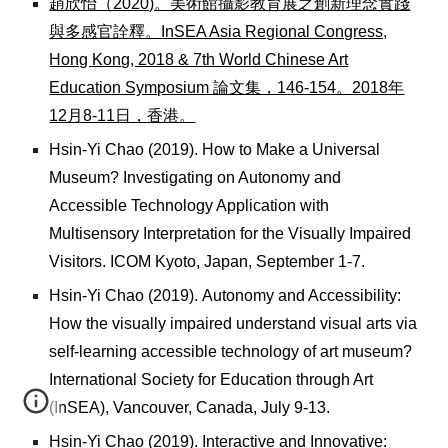
趙欣怡（2020)。美術館攝影教育展之創新理念實踐
與多感官詮釋。InSEA Asia Regional Congress,
Hong Kong, 2018 & 7th World Chinese Art
Education Symposium 論文集，146-154。2018年
12月8-11日，香港。
Hsin-Yi Chao (2019)
.
How to Make a Universal
Museum? Investigating on Autonomy and
Accessible Technology Application with
Multisensory Interpretation for the Visually Impaired
Visitors. ICOM Kyoto, Japan, S
eptember 1-7.
Hsin-Yi Chao (2019)
.
Autonomy and Accessibility:
How the visually impaired understand visual arts via
self-learning accessible technology of art museum?
International Society for Education through Art
(InSEA), Vancouver, Canada, July 9-13.
Hsin-Yi Chao (2019)
.
Interactive and Innovative: