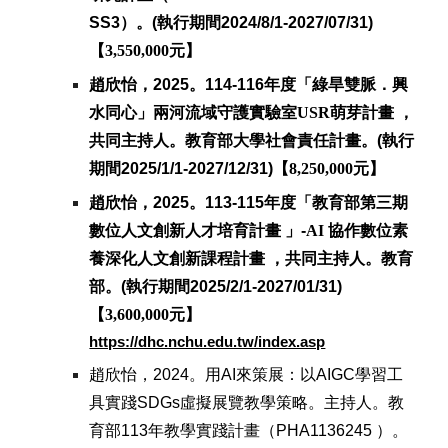
SS3）。
(執行期間2024/8/1-2027/07/31)
【
3,550,000
元】
趙欣怡，2025。114-116年度「綠旱雙脈．興
水同心」兩河流域守護實驗室
USR
萌芽計畫
，
共同主持人。
教育部大學社會責任計畫
。
(執行
期間2025/1/1-2027/12/31)【
8,250,000元
】
趙欣怡，202
5
。11
3
-11
5
年度「教育部第
三
期
數位人文創新人才培育計畫 」-
AI
協作數位素
養深化人文創新課程計畫
，共同主持人。教育
部。(執行期間20
25
/2/1-202
7
/01/31)
【
3,600,000元
】
https://dhc.nchu.edu.tw/index.asp
趙欣怡，2024。
用AI來策展：以AIGC學習工
具實踐SDGs虛擬展覽教學策略
。主持人。教
育部113年教學實踐計畫（PHA1136245 ）。