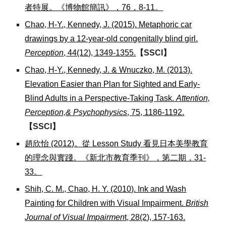
者特展。《博物館簡訊》，76，8-11。
Chao, H-Y., Kennedy, J. (2015). Metaphoric car
drawings by a 12-year-old congenitally blind girl.
Perception
, 44(12), 1349-1355.
【SSCI】
Chao, H-Y., Kennedy, J. & Wnuczko, M. (2013).
Elevation Easier than Plan for Sighted and Early-
Blind Adults in a Perspective-Taking Task.
Attention,
Perception,& Psychophysics
, 75, 1186-1192.
【SSCI】
趙欣怡 (2012)。從 Lesson Study 看見日本美學教育
的理念與實踐。《新北市教育季刊》，第二期，31-
33。
Shih, C. M., Chao, H. Y. (2010). Ink and Wash
Painting for Children with Visual Impairment.
British
Journal of Visual Impairmen
t, 28(2), 157-163.