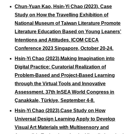
Chun-Yuan Kao, Hsin-Yi Chao
(2023).
Case
Study on How the Travelling Exhibition of
National Museum of Taiwan
Literature Promote
Literature Education Based on Young Leaners’
Intentions and Attitudes. ICOM CECA
Conference 2023 Singapore
, October
20
-
24
.
Hsin-Yi Chao (202
3
).Making Imagination into
Digital Practice: Curatorial Realization of
Problem-Based and Project-Based Learning
through the Virtual Tools and Innovative
Assessment. 37th InSEA World Congress in
Çanakkale, Türkiye, September 4-8.
Hsin-Yi Chao (2023).
Case Study on How
Universal Design Learning Apply to Develop
Visual Art Materials with Multisensory and