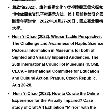
趙欣怡(2022)。
誰的觸覺文化？從視障觀眾需求探究
博物館圖像資訊平權展示方法
。
第十屆博物館研究國
際雙年研討會，2022年1
0
月
27
-
28
日，國立臺
北藝術
大學。
Hsin-Yi Chao (20
22
). Whose Tactile Perspective:
The Challenge and Awareness of Haptic Science
Pictorial Information in Museums for both of
Sighted and Visually Impaired Audiences.
The
26th International Council of Museums
ICOM),
(
CECA – International Committee for Education
and Cultural Action, Prague, Czech Republic,
Aug 20-28.
Hsin-Yi Chao (2022). How to Curate the Online
Experience for the Visually Impaired? Case
study of Craft Art Exhibition “Mirror” with the