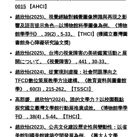
0015
【AHCI】
趙欣怡(2025)。
視覺經驗對觸覺圖像辨識與再現之影
響及語言提示角色---以博物館科學圖像為例
。《博物
館學季刊》，
39
(
2
)，
5
-
33
。
【THCI】(獲國立臺灣圖
書館身心障礙研究論文獎)
趙欣怡(2025)。台湾の視覚障害の美術鑑賞活動と展
開について。《視覺障害》，441，30-33。
趙欣怡(2024)。從實境到虛擬：社會問題導向之
TFCD數位策展教學方法建構。《教育資料與圖書館
學》，60(3)，215-262。
【TSSCI】
高郡媛、趙欣怡
*
(2024)。誰的文學力？以校園觀點
探究國立臺灣文學館行動展推廣成效。《博物館學季
刊》，38(4)，5-44。
【THCI】
趙欣怡(2023)。公共文化建設歷史性與變動性：以省
美館到國美館建築空間發展為例。《興大人文學