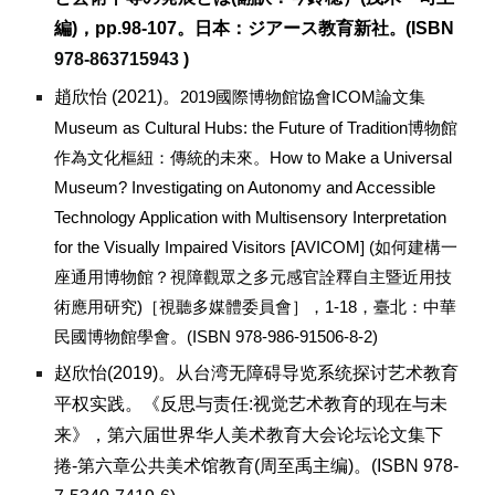
編)，pp.
9
8-1
07
。
日本：
ジアース教育新社
(ISB
N
。
978-863715943
)
趙欣怡 (2021)。
2019國際博物館協會ICOM論文集
Museum as Cultural Hubs: the Future of Tradition博物館
作為文化樞紐：傳統的未來。How to Make a Universal
Museum? Investigating on Autonomy and Accessible
Technology Application with Multisensory Interpretation
for the Visually Impaired Visitors [AVICOM] (如何建構一
座通用博物館？視障觀眾之多元感官詮釋自主暨近用技
術應用研究)［視聽多媒體委員會］，1-18，臺北：中華
民國博物館學會。(ISBN 978-986-91506-8-2)
赵欣怡(2019)。从台湾无障碍导览系统探讨艺术教育
平权实践。《反思与责任:视觉艺术教育的现在与未
来》，第六届世界华人美术教育大会论坛论文集下
捲-第六章公共美术馆教育(周至禹主编)。(ISBN 978-