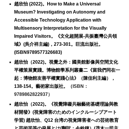
趙欣怡 (2022)。
How to Make a Universal
Museum? Investigating on Autonomy and
Accessible Technology Application with
Multisensory Interpretation for the Visually
Impaired Visitors。《文化超開展-共振臺灣公共領
域》(吳介祥主編)
，
273-301。巨流出版社。
(ISBN9789577326683)
趙欣怡（2022)。
視覺之外：國美館影像與空間文化
平權策展實踐。博物館學系列叢書二《當我們同在一
起：博物館友善平權實踐心法》（陳佳利主編），
138-154。藝術家出版社。（
ISBN：
9789862822937）
趙欣怡（202
2
)。《視覺障礙共融藝術基礎理論與教
材開發》(視覚障害のためのインクルーシブアート
学習)
趙欣怡、Q12 台湾の視覚障害者への芸術教育
と芸術平等の発展とは(翻訳：今鈴穂）(茂木一司主