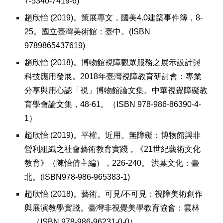
7-5340-7419-6)
趙欣怡
(
2019)。策展專文，國美4.0建築事件簿，8-
25。國立臺灣美術館：臺中。(ISBN
9789865437619)
趙欣怡
(
2018)。博物館視障觀眾服務之展示設計與
科技應用發展。2018年臺灣視障教育研討會：專業
分享與用心認「視」博物館論文集。中華視覺障礙教
育學會論文集，48-61。（ISBN 978-986-86390-4-
1）
趙欣怡
(
2019)。平權。近用。無障礙：博物館與非
營利組織之社會藝術教育實踐，《21世紀藝術文化
教育》（陳怡倩主編），226-240。 洪葉文化：臺
北。(ISBN978-986-965383-1)
趙欣怡
(
2018)。藝術。可見/不可見：視障美術創作
與展演教學實踐。臺灣非視覺美學教育協會：雲林
。（ISBN 978-986-96231-0-0）