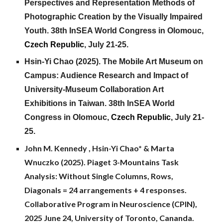
Perspectives and Representation Methods of
Photographic Creation by the Visually Impaired
Youth.
3
8
th InSEA World Congress in
Olomouc
,
Czech Republic
,
July
21
-
25.
Hsin-Yi Chao (2025).
The Mobile Art Museum on
Campus: Audience Research and Impact of
University-Museum Collaboration Art
Exhibitions in Taiwan
.
38th InSEA World
Congress in Olomouc,
Czech Republic
, July 21-
25.
John M. Kennedy , Hsin-Yi Chao* & Marta
Wnuczko (2025). Piaget 3-Mountains Task
Analysis: Without Single Columns, Rows,
Diagonals = 24 arrangements + 4 responses.
Collaborative Program in Neuroscience (CPIN),
2025 June 24, University of Toronto, Cananda.