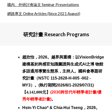
國內、外研討會論文 Seminar Presentations
網路專文 Online Articles (Since 2021 August)
研究計畫 Research Programs
趙欣怡，202
6
。
越界與重構：以VisionBridge
建構基於跨感官知識圖譜與生成式AI之博 物館
多語通用導覽生態系
，主持人。國科會專題研
究計畫（
NSTC 115-2628-H-005 -002 -
MY3
）。
(執行期間202
6
/8/1-202
9
/07/31)
【
4
,
142
,000
元】
(
2030跨世代年輕學者計畫/優
秀年輕學者計畫)
。
Hsin-Yi Chao* & Chia-Hui Tseng
，2026。