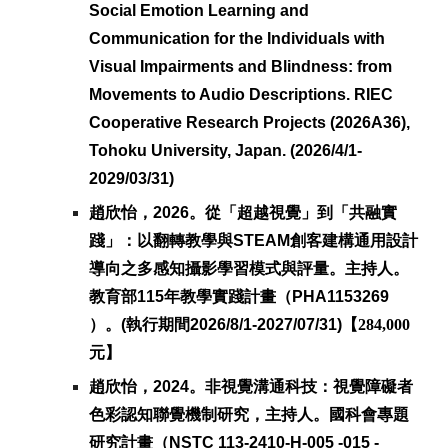
Social Emotion Learning and
Communication for the Individuals with
Visual Impairments and Blindness: from
Movements to Audio
Descriptions. RIEC
Cooperative Research Projects
(2026A36),
Tohoku University, Japan.
(202
6
/
4
/1-
202
9
/0
3
/31)
趙欣怡，2026。從「超越視覺」到「共融實
踐」：以翻轉教學與STEAM創客建構通用設計
導向之多感知攝影學習模式與評量。主持人。
教育部115年教學實踐計畫（PHA1153269
）。(執行期間2026/8/1-2027/07/31)【
284,000
元】
趙欣怡，2024。
非視覺溝通科技：視覺障礙者
色彩認知聯覺機制研究，主持人。國科會專題
研究計畫（N
STC
113-2410-H-005 -015 -