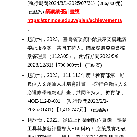
(執行期間2024/8/1-2025/07/31)【
286,000
元】
榮獲績優計畫獎
(已結案)
https://tpr.moe.edu.tw/plan/achievements
。
趙欣怡，202
3
。
臺灣省政資料館展示架構建議
委託服務案
，共同主持人。國家發展委員會檔
案管理局（11
2
A0
5
）。(執行期間202
3
/
5
/
8-
202
3
/12/31)【
7
9
0,000
元】
(已結案)
趙欣怡，202
3
。111-
113年度「教育部第二期
數位人文創新人才培育計畫 」-
院特色數位人文
必選修學程精進計畫
，共同主持人。教育部，
MOE-112-D-001
。
(執行期間202
3
/
2
/1-
202
5
/0
1
/31)
【
1,416,747
元】
(已結案)
趙欣怡，2022。
從紙上作業到數位實踐：虛擬
工具與創新評量導入PBL與PjBL之策展實務教