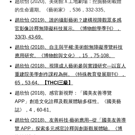
趙欣怡
(
2020)。美術館Ｘ工地劇場：挖掘藝術載體
的生命週期。《藝術家》，536，332-335。
趙欣怡
(
2019)。誰的攝影藝術？建構視障觀眾多感
官影像詮釋無障礙科技展示。《博物館學季刊》，
33(3), 43-69.
趙欣怡
(
2018)。自主與平權:美術館無障礙導覽科技
應用研究。《博物館與文化》，15 ，75-108。
趙欣怡
(
2018)。視障成人藝術參與實踐研究---以盲人
重建院美學創作課程為例。《特殊教育發展期刊》，
65，53-64。
【THCI三級】
趙欣怡
(
2018)。感官新視野：「國美友善導覽
APP」創造文化詮釋及觀展體驗多樣性。
《
國美藝
誌
》
，4，60-61。
趙欣怡
(
2018)。友善科技‧藝術應用─從「國美友善導
覽 APP」探索多元感官詮釋與創新觀展體驗。《博