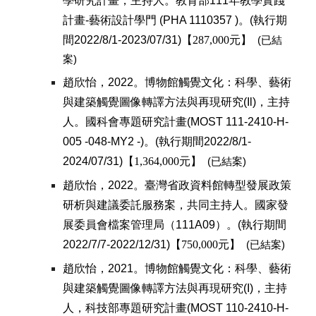
學研究計畫，
主持人
。教育部111年教學實踐
計畫-藝術設計學門
(
PHA 1110357
)。
(執行期
間2022/8/1-202
3
/07/31)
【
287,000
元】
(已結
案)
趙欣怡，202
2
。
博物館觸覺文化：科學、藝術
與建築觸覺圖像轉譯方法與再現研究(Il)，主持
人
。國科會
專題研究計畫(MOST 11
1
-2410-H-
005 -0
48-MY2
-)。
(執行期間202
2
/
8
/1-
202
4
/0
7
/3
1
)
【
1,364,000
元】
(已結案)
趙欣怡，2022。
臺灣省政資料館轉型發展政策
研析與建議委託服務案，共同主持人。國家發
展委員會檔案管理局（111A09）。
(執行期間
2022/
7
/
7
-202
2
/
12
/31)
【
750,000
元】
(已結案)
趙欣怡，2021。
博物館觸覺文化：科學、藝術
與建築觸覺圖像轉譯方法與再現研究(I)，
主持
人
，科技部專題研究計畫(MOST 110-2410-H-