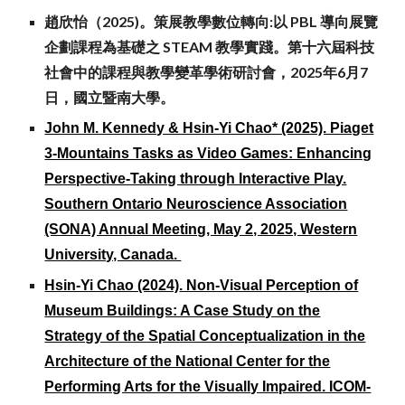
趙欣怡（2025)。策展教學數位轉向:以 PBL 導向展覽
企劃課程為基礎之 STEAM 教學實踐。第十六屆科技
社會中的課程與教學變革學術研討會，2025年6月7
日，國立暨南大學。
John M. Kennedy & Hsin-Yi Chao* (2025). Piaget
3-Mountains Tasks as Video Games: Enhancing
Perspective-Taking through Interactive Play.
Southern Ontario Neuroscience Association
(SONA) Annual Meeting, May 2, 2025, Western
University, Canada.
Hsin-Yi Chao (2024)
. Non-Visual Perception of
Museum Buildings: A Case Study on the
Strategy of the Spatial Conceptualization in the
Architecture of the National Center for the
Performing Arts for the Visually Impaired. ICOM-