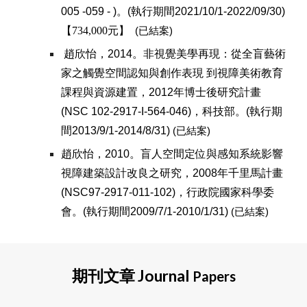
005 -059 - )。
(執行期間20
21
/
10
/1-20
22
/
09
/30)
【
734,000
元】
(已結案)
趙欣怡，2014。非視覺美學再現：從全盲藝術
家之觸覺空間認知與創作表現 到視障美術教育
課程與資源建置，2012年博士後研究計畫
(NSC 102-2917-I-564-046)，科技部。(執行期
間2013/9/1-2014/8/31)
(已結案)
趙欣怡，2010。盲人空間定位與感知系統影響
視障建築設計改良之研究，2008年千里馬計畫
(NSC97-2917-011-102)，行政院國家科學委
會。(執行期間2009/7/1-2010/1/31)
(已結案)
期刊文章 Journal
Papers