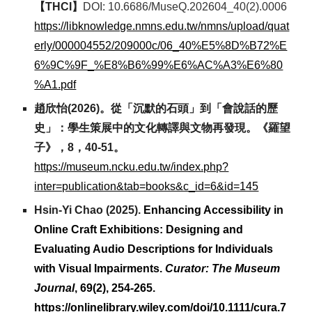
【T
HCI
】
DOI: 10.6686/MuseQ.202604_40(2).0006
https://libknowledge.nmns.edu.tw/nmns/upload/quat
erly/000004552/209000c/06_40%E5%8D%B72%E
6%9C%9F_%E8%B6%99%E6%AC%A3%E6%80
%A1.pdf
趙欣怡(2026)。
從「沉默的石頭」到「會說話的歷
史」：學生策展中的文化轉譯與文物再發現
。《
羅望
子
》，
8
，
40
-
51
。
https://museum.ncku.edu.tw/index.php?
inter=publication&tab=books&c_id=6&id=145
Hsin-Yi Chao (2025).
Enhancing Accessibility in
Online Craft Exhibitions: Designing and
Evaluating Audio Descriptions for Individuals
with Visual Impairments.
Curator: The Museum
Journal
, 69(2), 254-265.
https://onlinelibrary.wiley.com/doi/10.1111/cura.7