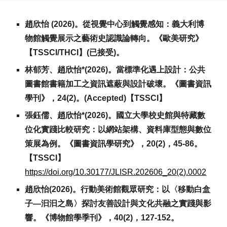
趙欣怡 (2026)。從視覺中心到觸覺感知：義大利博
物館觸覺展示之藝術史認識論轉向。
《
歐美研究
》
【T
SSCI/THCI
】(
已
接受)。
林郁芳、趙欣怡*(2026)。當標準化遇上設計：公共
圖書館書籍加工之資訊遮蔽與設計破壞。《
圖書資訊
學刊》，24(2)。(Accepted)【TSSCI】
張鈺儒、趙欣怡*(2026)。國立大學校史館與特藏數
位化實踐比較研究：以網站架構、資料庫型態與數位
策展為例。《圖書資訊學研究》，
20
(
2
)，45-86。
【TSSCI】
https://doi.org/10.30177/JLISR.202606_20(2).0002
趙欣怡(2026)。行動美術館觀眾研究：以〈移動白盒
子—汩汩之島〉探討友善設計與文化共融之實踐與影
響。《博物館學季刊》，40(2)，127-152。