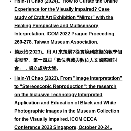
H
sin-Yi Chao (2024)。How to Curate the Online
Experience for the Visually Impaired? Case
study of Craft Art Exhibition “Mirror” with the
Healing Perspective and Multisensory
Interpretation. ICOM 2022 Prague Proceeding.
260-278. Taiwan Museum Association.
趙欣怡(2023)。用 AI 來策展?從實境到虛擬的教學個
案研究。第十四屆「數位典藏與數位人文國際研討
會」，國立成功大學
。
Hsin-Yi Chao (2023). From "Image Interpretation"
to "Stereoscopic Reproduction": the research
on the
Inclusive Technology Interpreted
Application and Education of Black and White
Photographic Images in the Museum Collection
for the Visually Impaired. ICOM CECA
Conference 2023 Singapore, October 20-24..