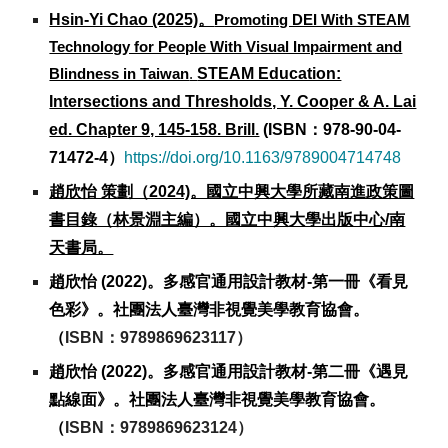
Hsin-Yi Chao (2025)。
Promoting DEI With STEAM
Technology for People With Visual Impairment and
STEAM Education:
Blindness in Taiwan
.
Intersections and Thresholds, Y. Cooper & A. Lai
ed. Chapter 9, 145-158. Brill.
(ISBN：978-90-04-
71472-4）
https://doi.org/10.1163/9789004714748
趙欣怡 策劃（2024)。國立中興大學所藏南進政策圖
書目錄（林景淵主編）。國立中興大學出版中心/南
天書局。
趙欣怡 (2022)。多感官通用設計教材-第一冊
《
看見
色彩
》
。社團法人臺灣非視覺美學教育協會。
（
ISBN：
9789869623117
）
趙欣怡 (2022)。多感官通用設計教材-第
二
冊
《遇見
點線面》
。社團法人臺灣非視覺美學教育協會。
（
ISBN：
9789869623124
）