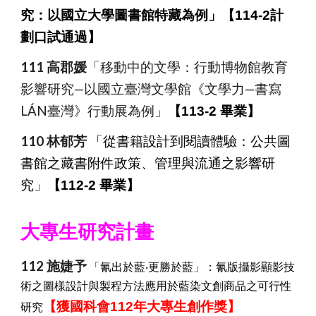
究：以國立大學圖書館特藏為例」
【114-2計
劃口試通過】
111 高郡媛
「移動中的文學：行動博物館教育
影響研究—以國立臺灣文學館《文學力—書寫
LÁN臺灣》行動展為例」
【113-2 畢業】
11
0
林郁芳
「從書籍設計到閱讀體驗：公共圖
書館之藏書附件政策、管理與流通之影響研
究」
【112-2 畢業】
大專生研究計畫
112 施婕予
「氰出於藍‧更勝於藍」：氰版攝影顯影技
術之圖樣設計與製程方法應用於藍染文創商品之可行性
【獲國科會112年大專生創作獎】
研究