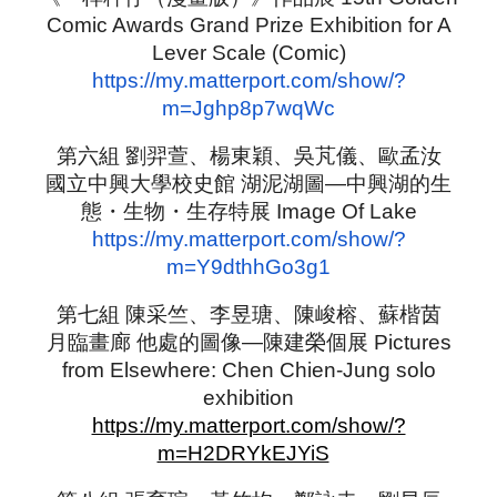
Comic Awards Grand Prize Exhibition for A
Lever Scale (Comic)
https://my.matterport.com/show/?
m=Jghp8p7wqWc
第六組 劉羿萱、楊東穎、吳芃儀、歐孟汝
國立中興大學校史館 湖泥湖圖—中興湖的生
態・生物・生存特展 Image Of Lake
https://my.matterport.com/show/?
m=Y9dthhGo3g1
第七組 陳采竺、李昱瑭、陳峻榕、蘇楷茵
月臨畫廊 他處的圖像—陳建榮個展 Pictures
from Elsewhere: Chen Chien-Jung solo
exhibition
https://my.matterport.com/show/?
m=H2DRYkEJYiS