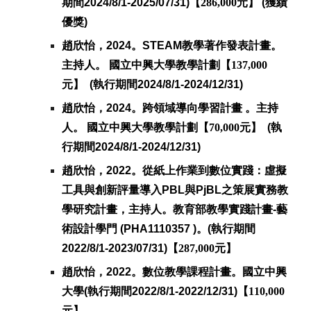
期間2024/8/1-202
5
/07/31)【
286,000
元】 (獲績
優
獎)
趙欣怡，202
4
。
STEAM教學著作發表計畫
。
主持人
。
國立中興大學教學計劃【
137
,000
元】 (執行期間2024/8/1-2024/12/31)
趙欣怡，2024。跨領域導向學習計畫 。主持
人。 國立中興大學教學計劃【
70,000
元】 (執
行期間2024/8/1-2024/12/31)
趙欣怡，2022。
從紙上作業到數位實踐：虛擬
工具與創新評量導入PBL與PjBL之策展實務教
學研究計畫，
主持人
。教育部教學實踐計畫-藝
術設計學門
(PHA1110357 )。(執行期間
2022/8/1-2023/07/31)【
287,000
元】
趙欣怡，2022。
數位教學課程計畫。國立中興
大學
(執行期間2022/8/1-202
2
/
12
/31)【
110
,000
元】