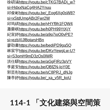
徐碩涵
https://youtu.be/cTKG7BADj_w?
si=HdxxNaCg4HA2Ynuu
邱俊彬
https://youtu.be/_Eog6Xg0sW8?
si=xStdUmgABr2Fwr2W
邱筠綨
https://youtu.be/yHYf9h1FQW4
蕭榮棋
https://youtu.be/h0PH99YtXjY
紀宣妤
https://youtu.be/a9q7ioO0vPE?
si=ezbXlJf8otarsHBn
廖劭書
https://youtu.be/bedjPD9ga5Q
林宸宇
https://youtu.be/DKvYewgLw-U?
si=S3omH9mD3zOs0IWR
洪仕驛
https://youtu.be/aGgFlRz3pVY
李庭安
https://youtu.be/QBfZN-loY0E
郭芸彤
https://youtu.be/sC8PRJ_dNJg
陳亭妤
https://youtu.be/_xa_v5R_koU
11
4
-
1
「
文化建築與空間策