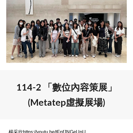
11
4-2
「
數位內容策展
」
(
Metatep虛擬展場
)
楊采欣
https://youtu.be/tFpfJNGeUpU