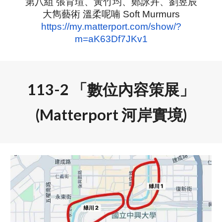
第八組 張育瑄、黃竹均、鄭詠卉、劉昱辰
大雋藝術 溫柔呢喃 Soft Murmurs
https://my.matterport.com/show/?
m=aK63Df7JKv1
113-2 「數位內容策展」
(Matterport 河岸實境)