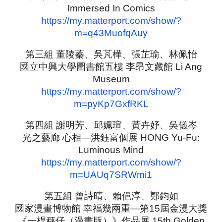
Immersed In Comics
https://my.matterport.com/show/?
m=q43MuofqAuy
第三組 董陵蓁、吳芃樺、張芷瑜、林佩怡
國立中興大學圖書館五樓 李昂文藏館 Li Ang
Museum
https://my.matterport.com/show/?
m=pyKp7GxfRKL
第四組 謝明芳、邱姵瑄、黃卉妤、吳儀岑
光之藝廊 心相—洪鈺富個展 HONG Yu-Fu:
Luminous Mind
https://my.matterport.com/show/?
m=UAUq7SRWmi1
第五組 曾詩晴、賴俋淳、鄭鈞如
國家漫畫博物館 幸福幾兩重—第15屆金漫大獎
《一桿秤仔（漫畫版）》作品展 15th Golden