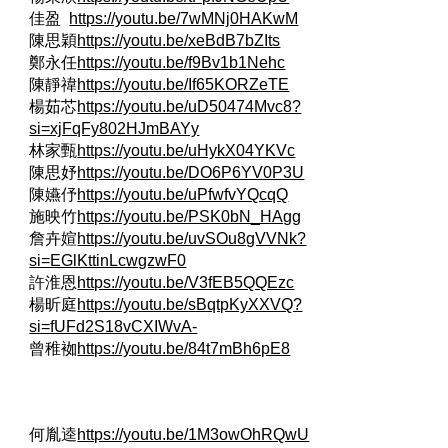
佳盈
https://youtu.be/7wMNj0HAKwM
陳思穎
https://youtu.be/xeBdB7bZIts
鄭永任
https://youtu.be/f9Bv1b1Nehc
陳靜禕
https://youtu.be/If65KORZeTE
楊茹芯
https://youtu.be/uD50474Mvc8?
si=xjFqFy802HJmBAYy
林家甄
https://youtu.be/uHykX04YKVc
陳思妤
https://youtu.be/DO6P6YV0P3U
陳嬿伃
https://youtu.be/uPfwfvYQcqQ
施映竹
https://youtu.be/PSK0bN_HAgg
詹卉媗
https://youtu.be/uvSOu8gVVNk?
si=EGlKttinLcwgzwF0
許淮恩
https://youtu.be/V3fEB5QQEzc
楊昕庭
https://youtu.be/sBqtpKyXXVQ?
si=fUFd2S18vCXIWvA-
曾稚袽
https://youtu.be/84t7mBh6pE8
何胤逵
https://youtu.be/1M3owOhRQwU