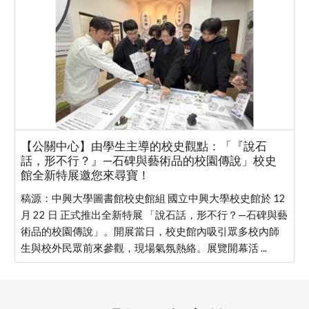
【公關中心】由學生主導的校史觀點：「『說石
話，形不行？』—石碑與藝術品的校園傳說」校史
館全新特展邀您來尋寶！
稿源：中興大學圖書館校史館組 國立中興大學校史館於 12
月 22 日 正式推出全新特展 「說石話，形不行？—石碑與藝
術品的校園傳說」。開展當日，校史館內吸引眾多校內師
生與校外民眾前來參觀，現場氣氛熱絡。展覽開幕活 ...